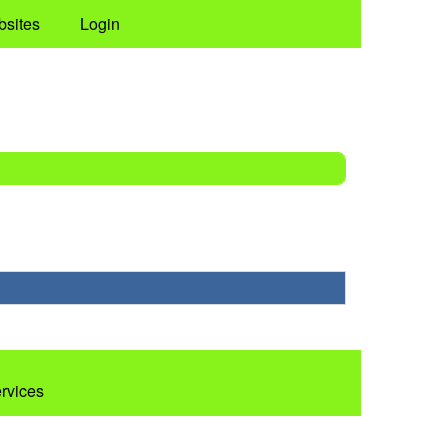
bsites
Login
ervices