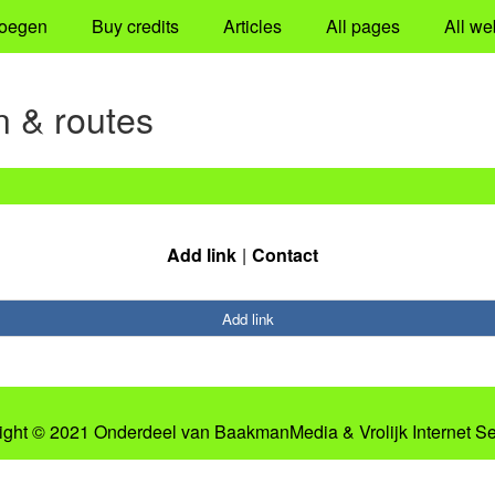
oegen
Buy credits
Articles
All pages
All we
 & routes
Add link
Contact
Add link
ight © 2021 Onderdeel van
BaakmanMedia
&
Vrolijk Internet S